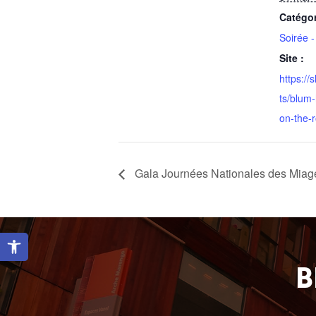
Catégo
Soirée -
Site :
https://
ts/blum-
on-the-r
Gala Journées Nationales des Miag
Ouvrir la barre d’outils
B