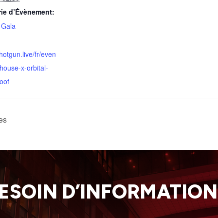
rie d’Évènement:
 Gala
shotgun.live/fr/even
house-x-orbital-
oof
es
ESOIN D’INFORMATION