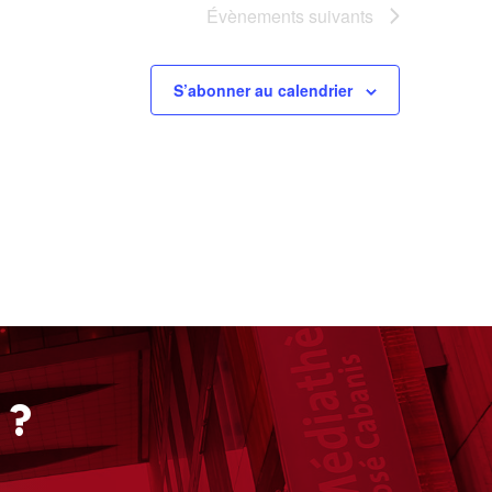
Évènements
suivants
S’abonner au calendrier
 ?