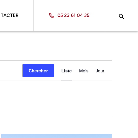
NTACTER
05 23 61 04 35
Navigation
Chercher
Liste
Mois
Jour
de
vues
Évènement