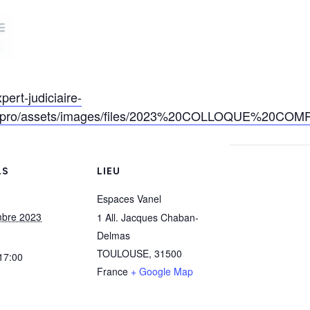
pert-judiciaire-
tspro/assets/images/files/2023%20COLLOQUE%20COMP
LS
LIEU
Espaces Vanel
mbre 2023
1 All. Jacques Chaban-
Delmas
TOULOUSE
,
31500
 17:00
France
+ Google Map