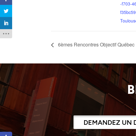
-f703-4
f35bc59
Toulous
6èmes Rencontres Objectif Québec
B
DEMANDEZ UN 
Ouvrir la barre d’outils