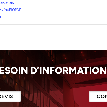
6ab-a9a0-
57fc0/BIOTOP-
e
ESOIN D’INFORMATION
DEVIS
CO