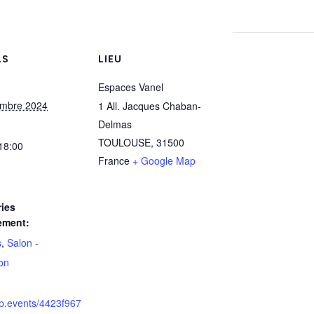
LS
LIEU
Espaces Vanel
embre 2024
1 All. Jacques Chaban-
Delmas
TOULOUSE
,
31500
 18:00
France
+ Google Map
ies
ement:
s
,
Salon -
on
yp.events/4423f967