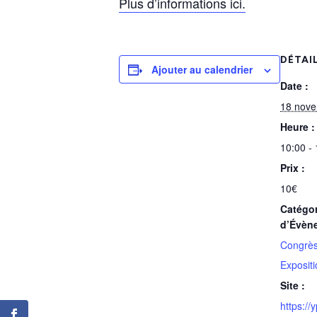
Plus d’informations ici.
DÉTAI
Ajouter au calendrier
Date :
18 nov
Heure :
10:00 -
Prix :
10€
Catégor
d’Évèn
Congrè
Expositi
Site :
https://