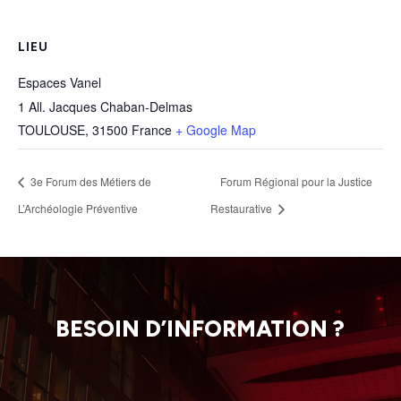
LIEU
Espaces Vanel
1 All. Jacques Chaban-Delmas
TOULOUSE
,
31500
France
+ Google Map
3e Forum des Métiers de
Forum Régional pour la Justice
L’Archéologie Préventive
Restaurative
BESOIN D’INFORMATION ?