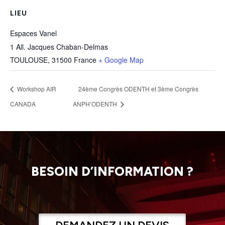
LIEU
Espaces Vanel
1 All. Jacques Chaban-Delmas
TOULOUSE
,
31500
France
+ Google Map
Workshop AIR
24ème Congrès ODENTH et 3ème Congrès
CANADA
ANPH’ODENTH
BESOIN D’INFORMATION ?