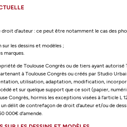
ECTUELLE
le droit d’auteur : ce peut être notamment le cas des pho
n sur les dessins et modèles ;
les marques.
opriété de Toulouse Congrès ou de tiers ayant autorisé 
ppartenant à Toulouse Congrès ou créés par Studio Urba
entation, utilisation, adaptation, modification, incorpo
océdé et sur quelque support que ce soit (papier, numéri
ouse Congrès, hormis les exceptions visées à l’article L 
r un délit de contrefaçon de droit d’auteur et/ou de de
150 000€ d’amende.
S SUR LES DESSINS ET MODÈLES