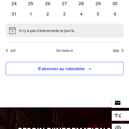
0
0
0
0
0
0
0
24
25
26
27
28
29
30
évènements
évènements
évènements
évènements
évènements
évènements
évènem
0
0
0
0
0
0
0
31
1
2
3
4
5
6
évènements
évènements
évènements
évènements
évènements
évènements
évènem
Il n’y a pas d’évènements ce jour là.
Notice
Juil
Ce mois-ci
Sep
S’abonner au calendrier