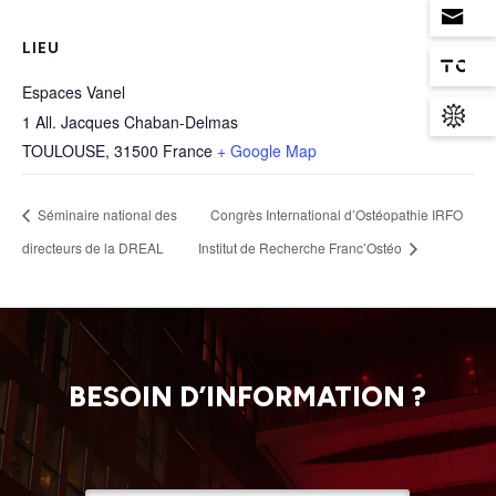
LIEU
Espaces Vanel
1 All. Jacques Chaban-Delmas
TOULOUSE
,
31500
France
+ Google Map
Séminaire national des
Congrès International d’Ostéopathie IRFO
directeurs de la DREAL
Institut de Recherche Franc’Ostéo
BESOIN D’INFORMATION ?