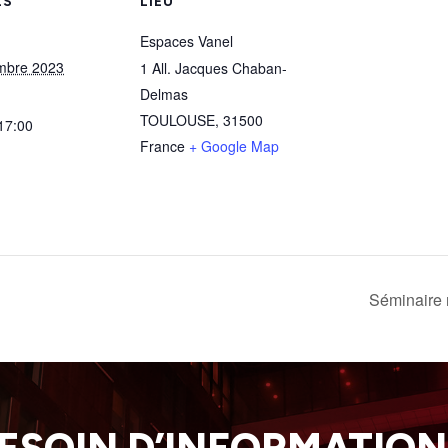
LS
LIEU
Espaces Vanel
mbre 2023
1 All. Jacques Chaban-
Delmas
TOULOUSE
,
31500
 17:00
France
+ Google Map
Séminaire 
ESOIN D’INFORMATION