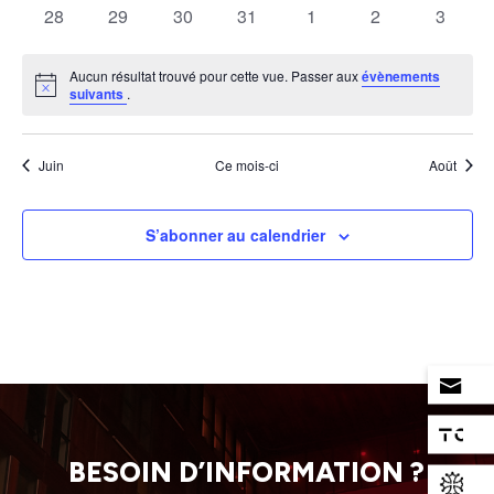
évènements
évènements
évènements
évènements
évènements
évènements
évènem
0
0
0
0
0
0
0
28
29
30
31
1
2
3
évènements
évènements
évènements
évènements
évènements
évènements
évènem
Aucun résultat trouvé pour cette vue. Passer aux
évènements
Notice
suivants
.
Juin
Ce mois-ci
Août
S’abonner au calendrier
BESOIN D’INFORMATION ?