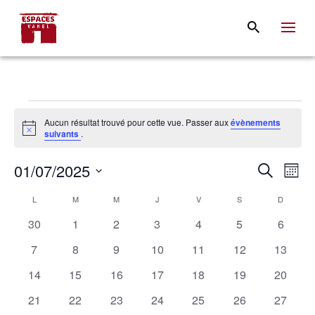
Évènements
Aucun résultat trouvé pour cette vue. Passer aux
évènements
Notice
suivants
.
Rech
Na
01/07/2025
Recherche
Mois
de
et
Sélectionnez
Calendrier
L
LUNDI
M
MARDI
M
MERCREDI
J
JEUDI
V
VENDREDI
S
SAMEDI
D
DIMANC
vu
une
navig
de
0
0
0
0
0
0
0
30
1
2
3
4
5
6
Év
date.
de
évènements
évènements
évènements
évènements
évènements
évènements
évènem
Évènements
0
0
0
0
0
0
0
7
8
9
10
11
12
13
vues
évènements
évènements
évènements
évènements
évènements
évènements
évènem
0
0
0
0
0
0
0
14
15
16
17
18
19
20
Évèn
évènements
évènements
évènements
évènements
évènements
évènements
évènem
0
0
0
0
0
0
0
21
22
23
24
25
26
27